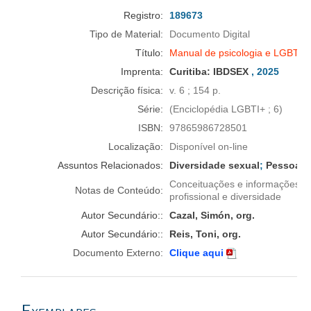
Registro:
189673
Tipo de Material:
Documento Digital
Título:
Manual de psicologia e LGBTI+
Imprenta:
Curitiba:
IBDSEX
, 2025
Descrição física:
v. 6 ; 154 p.
Série:
(Enciclopédia LGBTI+ ; 6)
ISBN:
97865986728501
Localização:
Disponível on-line
Assuntos Relacionados:
Diversidade sexual
;
Pessoas
Conceituações e informações sob
Notas de Conteúdo:
profissional e diversidade
Autor Secundário::
Cazal, Simón, org.
Autor Secundário::
Reis, Toni, org.
Documento Externo:
Clique aqui