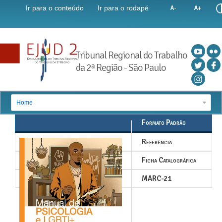
Ir para o conteúdo
Ir para o rodapé
Tribunal Regional do Trabalho
da 2ª Região - São Paulo
Home
Formato Padrão
Referência
Ficha Catalográfica
MARC-21