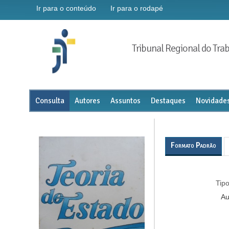
Ir para o conteúdo
Ir para o rodapé
Tribunal Regional do Trab
Consulta
Autores
Assuntos
Destaques
Novidade
Formato Padrão
Tipo
Au