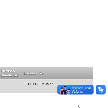
Previsão
Localização
Devolução
321.01 C367t 1977