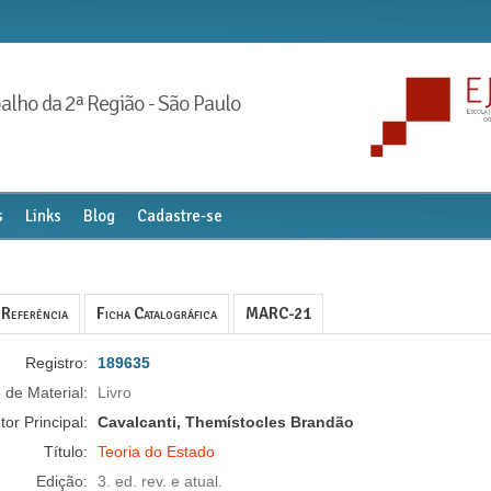
alho da 2ª Região - São Paulo
s
Links
Blog
Cadastre-se
Referência
Ficha Catalográfica
MARC-21
Registro:
189635
 de Material:
Livro
tor Principal:
Cavalcanti, Themístocles Brandão
Título:
Teoria do Estado
Edição:
3. ed. rev. e atual.