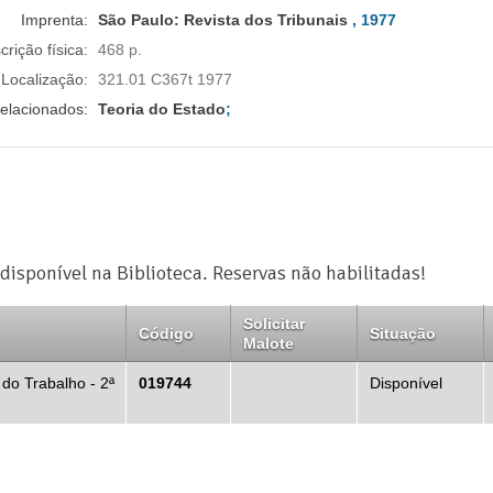
Imprenta:
São Paulo:
Revista dos Tribunais
, 1977
crição física:
468 p.
Localização:
321.01 C367t 1977
elacionados:
Teoria do Estado
;
disponível na Biblioteca. Reservas não habilitadas!
Solicitar
Código
Situação
Malote
 do Trabalho - 2ª
019744
Disponível